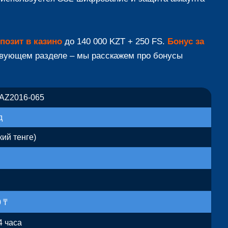
позит в казино
до 140 000 KZT + 250 FS.
Бонус за
ствующем разделе – мы расскажем про бонусы
AZ2016-065
д
кий тенге)
 ₸
4 часа