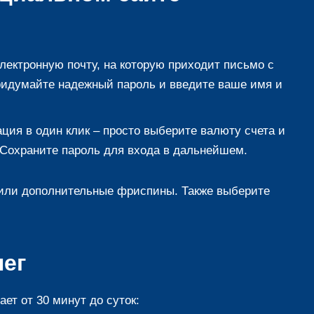
электронную почту, на которую приходит письмо с
идумайте надежный пароль и введите ваше имя и
ция в один клик – просто выберите валюту счета и
 Сохраните пароль для входа в дальнейшем.
 или дополнительные фриспины. Также выберите
ег
ет от 30 минут до суток: