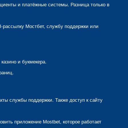
ициенты и платёжные системы. Разница только в
il-рассылку Мостбет, службу поддержки или
казино и букмекера.
раниц.
кты службы поддержки. Также доступ к сайту
овить приложение Mostbet, которое работает