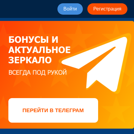
Войти
Регистрация
ПЕРЕЙТИ В ТЕЛЕГРАМ