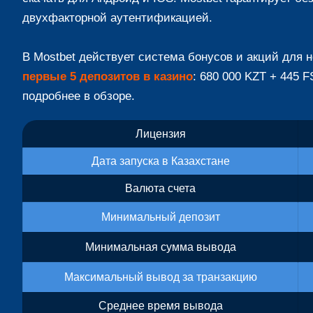
двухфакторной аутентификацией.
В Mostbet действует система бонусов и акций для 
первые 5 депозитов в казино
: 680 000 KZT + 445
подробнее в обзоре.
Лицензия
Дата запуска в Казахстане
Валюта счета
Минимальный депозит
Минимальная сумма вывода
Максимальный вывод за транзакцию
Среднее время вывода