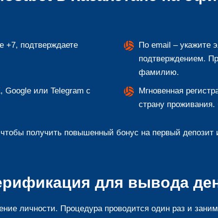
е +7, подтверждаете
По email – укажите 
подтверждением. Пр
фамилию.
 Google или Telegram с
Мгновенная регистра
страну проживания.
, чтобы получить повышенный бонус на первый депозит
ерификация для вывода ден
ение личности. Процедура проводится один раз и занима